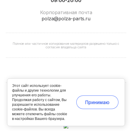
09:00-20:00
Корпоративная почта
polza@polza-parts.ru
Полное или частичное копирование материалов разрешено только с
согласия владельца сайта
Этот сайт использует cookie-
файлы и другие технологии для
улучшения его работы.
ООО "ИБС" ОГРН 1227700339613 ИНН 9706024553 КПП
Продолжая работу с сайтом, Вы
Принимаю
774301001 © 2025 - 2026
разрешаете использование
cookie-файлов. Вы всегда
можете отключить файлы cookie
в настройках Вашего браузера.