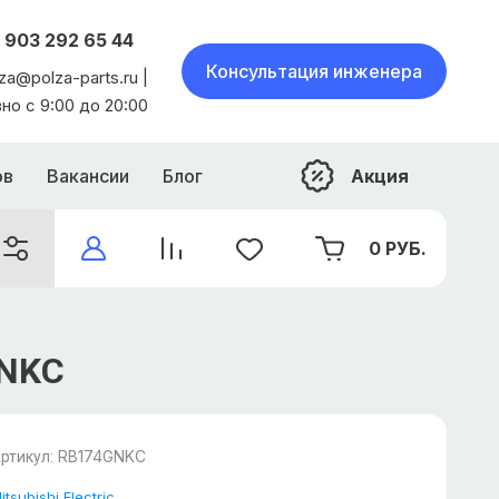
 903 292 65 44
Консультация инженера
za@polza-parts.ru |
о с 9:00 до 20:00
Акция
ов
Вакансии
Блог
0
РУБ.
GNKC
RB174GNKC
ртикул:
itsubishi Electric