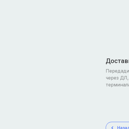
Достав
Передади
через ДЛ,
терминала
Наза