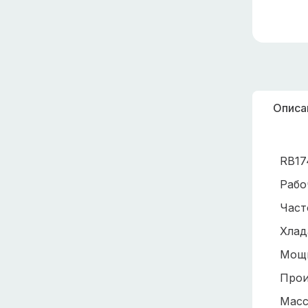
Описа
RB17
Рабо
Част
Хлад
Мощн
Прои
Масс