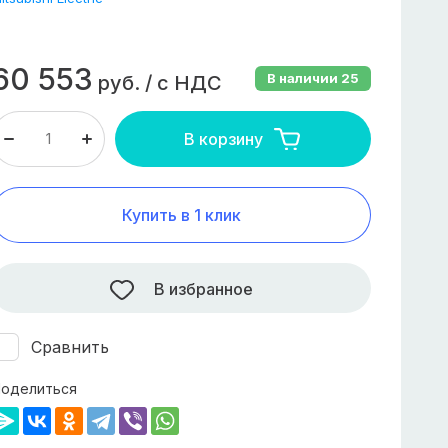
RB174GNKC Ротационный компрессор:
надежная работа в промышленной среде.
60 553
В наличии
25
руб.
/
с НДС
В корзину
Купить в 1 клик
В избранное
Сравнить
оделиться