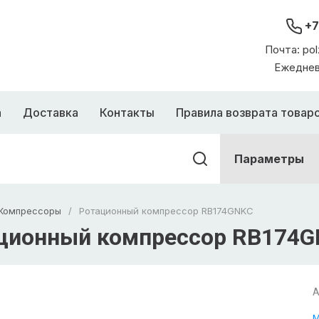
+7
Почта: pol
Ежедневн
а
Доставка
Контакты
Правила возврата товар
Параметры
Компрессоры
/
Ротационный компрессор RB174GNKC
ционный компрессор RB174
А
M