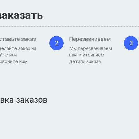
заказать
ставьте заказ
Перезваниваем
2
3
елайте заказ на
Мы перезваниваем
йте или
вам и уточняем
звоните нам
детали заказа
вка заказов