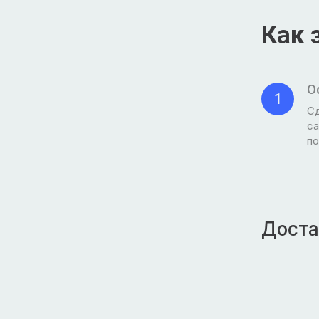
Как 
О
1
Сд
са
по
Доста