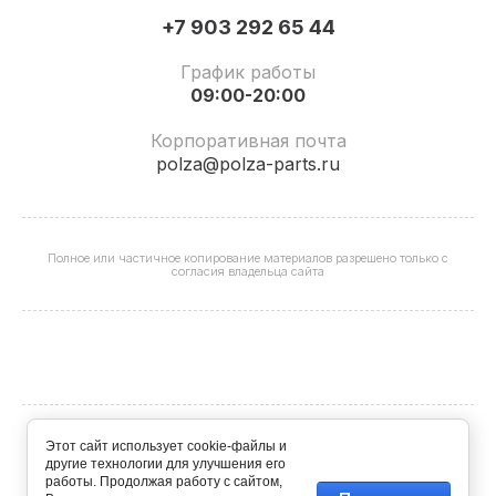
+7 903 292 65 44
График работы
09:00-20:00
Корпоративная почта
polza@polza-parts.ru
Полное или частичное копирование материалов разрешено только с
согласия владельца сайта
Этот сайт использует cookie-файлы и
ООО "ИБС" ОГРН 1227700339613 ИНН 9706024553 КПП
другие технологии для улучшения его
774301001 © 2025 - 2026
работы. Продолжая работу с сайтом,