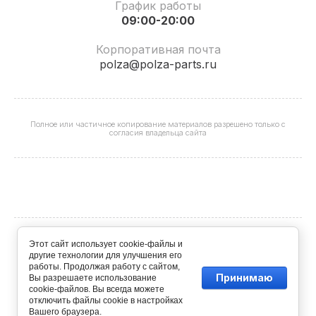
График работы
09:00-20:00
Корпоративная почта
polza@polza-parts.ru
Полное или частичное копирование материалов разрешено только с
согласия владельца сайта
Этот сайт использует cookie-файлы и
ООО "ИБС" ОГРН 1227700339613 ИНН 9706024553 КПП
другие технологии для улучшения его
774301001 © 2025 - 2026
работы. Продолжая работу с сайтом,
Принимаю
Вы разрешаете использование
cookie-файлов. Вы всегда можете
отключить файлы cookie в настройках
Вашего браузера.